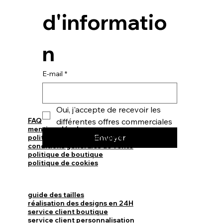
d'informatio
n
E-mail
*
Oui, j'accepte de recevoir les 
FAQ
différentes offres commerciales
mentions légales
Envoyer
politique de confidentialité
conditions générales de vente
politique de boutique
politique de cookies
guide des tailles
réalisation des designs en 24H
service client boutique
service client personnalisation