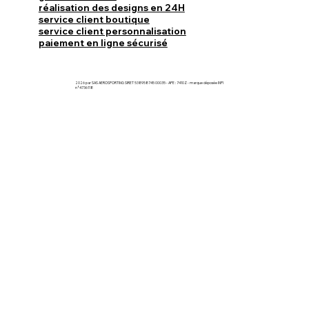
réalisation des designs en 24H
service client boutique
service client personnalisation
paiement en ligne sécurisé
2026 par SAS AEROSPORTING SIRET 538958745 00035 - APE : 7410Z - marque déposée INPI
n°4736118