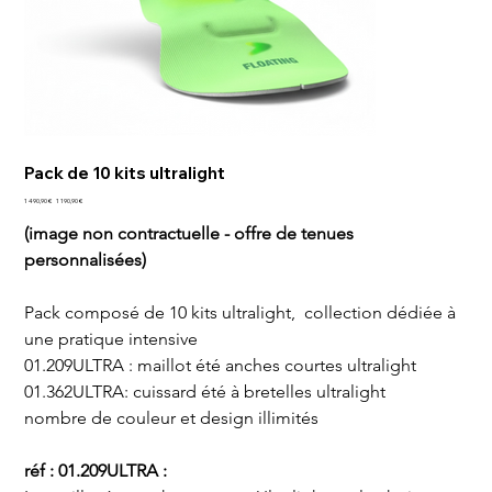
Pack de 10 kits ultralight
Prix
Prix
1 490,90 €
1 190,90 €
d’origine
promotionnel
(image non contractuelle - offre de tenues 
personnalisées)
Pack composé de 10 kits ultralight,  collection dédiée à 
une pratique intensive
01.209ULTRA : maillot été anches courtes ultralight
01.362ULTRA: cuissard été à bretelles ultralight
nombre de couleur et design illimités
réf : 01.209ULTRA : 